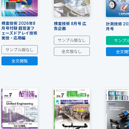
検査技術 2026年8
検査技術 8月号 広
計測技術 20
月号付録 超音波フ
告企画
月号
ェーズドアレイ技術
実技・応用編
サンプル版なし
サンプ
サンプル版なし
全文版なし
全文閲
全文閲覧