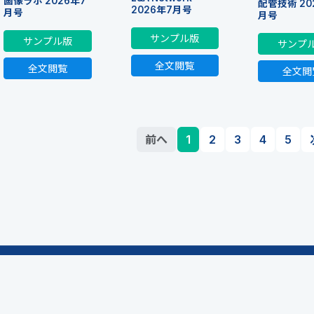
画像ラボ 2026年7
配管技術 20
2026年7月号
月号
月号
サンプル版
サンプル版
サンプ
全文閲覧
全文閲覧
全文閲
前へ
1
2
3
4
5
プライバシーポリシー
お問い合わせ
日本工業出版
en_in_new
open_in_new
© 2026 日本工業出版 会員制eBookサイト All rights reserved.