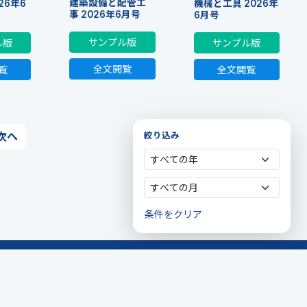
建築設備と配管工
26年6
機械と工具 2026年
事 2026年6月号
6月号
サンプル版
ル版
サンプル版
全文閲覧
覧
全文閲覧
次へ
絞り込み
条件をクリア
公式サイト
open_in_new