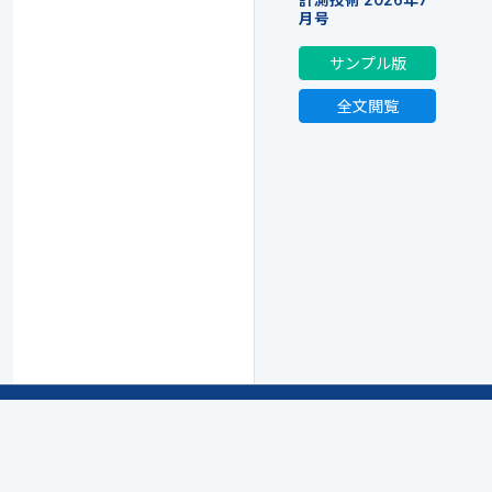
計測技術 2026年7
月号
サンプル版
全文閲覧
ご利用規約
op