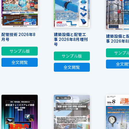
建築設備と配管工
配管技術 2026年8
建築設備と
事 2026年8月増刊
月号
事 2026年
号
サンプル版
サンプ
サンプル版
全文閲覧
全文閲
全文閲覧