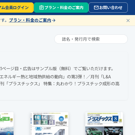
assignment
mail
アム会員ログイン
プラン・料金のご案内
お問い合わせ
close
arrow_forward
です。
プラン・料金のご案内
1ページ目・広告はサンプル版（無料）でご覧いただけます。
エネルギー熱と地域熱供給の動向」の第3弾！／月刊「L&A
／月刊「プラスチックス」 特集：丸わかり！プラスチック成形の高