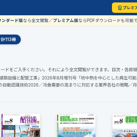
workspace_premium
プレミ
タンダード版
なら全文閲覧／
プレミアム版
ならPDFダウンロードも可能
合計
113
冊
ワードをご入手ください。それにより全文閲覧ができます。目次・各原稿
建築設備と配管工事」2026年8月増刊号「地中熱を中心とした再生可能
：最新の自動認識技術2026／冷食需要の高まりに対応する業界各社の戦略